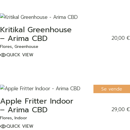
Kritikal Greenhouse
ADD TO WISHLIST
– Arima CBD
20,00
€
Flores
Greenhouse
QUICK VIEW
Se vende
Apple Fritter Indoor
ADD TO WISHLIST
– Arima CBD
29,00
€
Flores
Indoor
QUICK VIEW