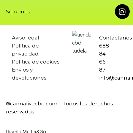
Síguenos:
Aviso legal
Contáctano
Política de
688
privacidad
84
Política de cookies
66
Envíos y
87
devoluciones
info@cannal
®cannalivecbd.com – Todos los derechos
reservados
Diseño
Media&Go