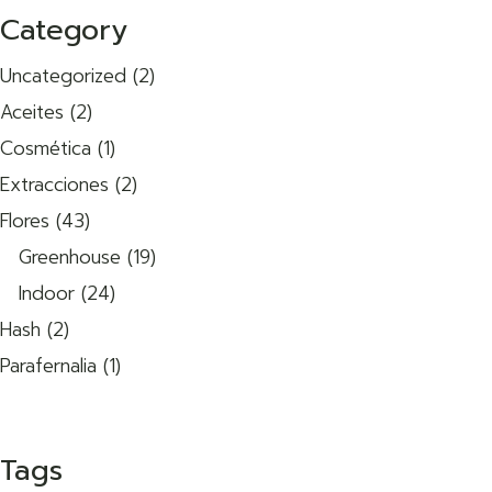
Category
2
Uncategorized
2
productos
2
Aceites
2
productos
1
Cosmética
1
producto
2
Extracciones
2
productos
43
Flores
43
productos
19
Greenhouse
19
productos
24
Indoor
24
productos
2
Hash
2
productos
1
Parafernalia
1
producto
Tags