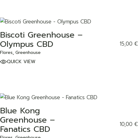
Biscoti Greenhouse –
ADD TO WISHLIST
Olympus CBD
15,00
€
Flores
Greenhouse
QUICK VIEW
Blue Kong
ADD TO WISHLIST
Greenhouse –
10,00
€
Fanatics CBD
Flores
Greenhouse