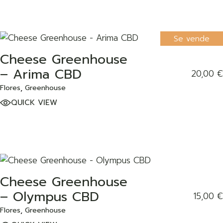
Se vende
Cheese Greenhouse
ADD TO WISHLIST
– Arima CBD
20,00
€
Flores
Greenhouse
QUICK VIEW
Cheese Greenhouse
ADD TO WISHLIST
– Olympus CBD
15,00
€
Flores
Greenhouse