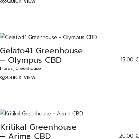
QUICK VIEW
Gelato41 Greenhouse
ADD TO WISHLIST
– Olympus CBD
15,00
€
Flores
Greenhouse
QUICK VIEW
Kritikal Greenhouse
ADD TO WISHLIST
– Arima CBD
20,00
€